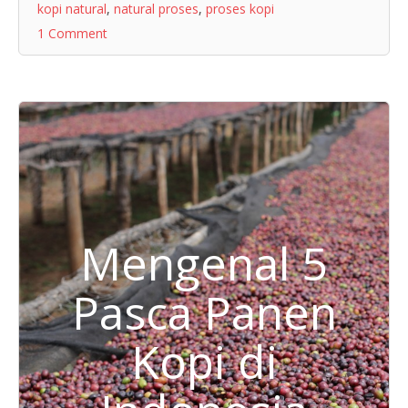
kopi natural
,
natural proses
,
proses kopi
1 Comment
Mengenal 5
Pasca Panen
Kopi di