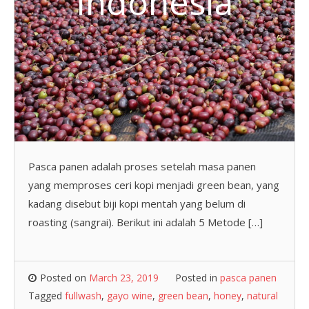
Indonesia
Pasca panen adalah proses setelah masa panen
yang memproses ceri kopi menjadi green bean, yang
kadang disebut biji kopi mentah yang belum di
roasting (sangrai). Berikut ini adalah 5 Metode […]
Posted on
March 23, 2019
Posted in
pasca panen
Tagged
fullwash
,
gayo wine
,
green bean
,
honey
,
natural