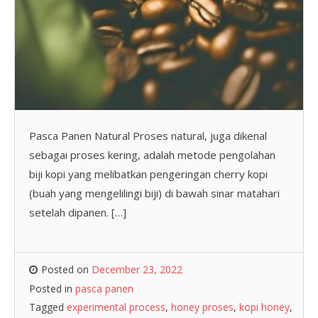
Pasca Panen Natural Proses natural, juga dikenal
sebagai proses kering, adalah metode pengolahan
biji kopi yang melibatkan pengeringan cherry kopi
(buah yang mengelilingi biji) di bawah sinar matahari
setelah dipanen. […]
Posted on
December 23, 2022
Posted in
pasca panen
Tagged
experimental process
,
honey proses
,
kopi honey
,