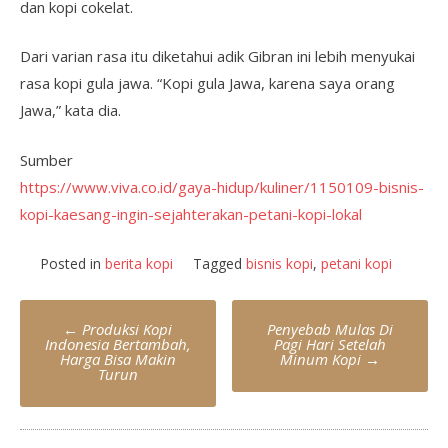
dan kopi cokelat.
Dari varian rasa itu diketahui adik Gibran ini lebih menyukai
rasa kopi gula jawa. “Kopi gula Jawa, karena saya orang
Jawa,” kata dia.
Sumber
https://www.viva.co.id/gaya-hidup/kuliner/1150109-bisnis-
kopi-kaesang-ingin-sejahterakan-petani-kopi-lokal
Posted in
berita kopi
Tagged
bisnis kopi
,
petani kopi
Post
←
Produksi Kopi
Penyebab Mulas Di
navigation
Indonesia Bertambah,
Pagi Hari Setelah
Harga Bisa Makin
Minum Kopi
→
Turun