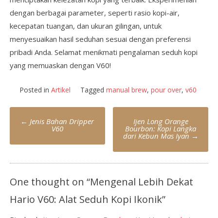
dengan berbagai parameter, seperti rasio kopi-air,
kecepatan tuangan, dan ukuran gilingan, untuk
menyesuaikan hasil seduhan sesuai dengan preferensi
pribadi Anda. Selamat menikmati pengalaman seduh kopi
yang memuaskan dengan V60!
Posted in
Artikel
Tagged
manual brew
,
pour over
,
v60
Post
←
Jenis Bahan Dripper
Ijen Long Orange
navigation
V60
Bourbon: Kopi Langka
dari Kebun Mas Iyan
→
One thought on “
Mengenal Lebih Dekat
Hario V60: Alat Seduh Kopi Ikonik
”