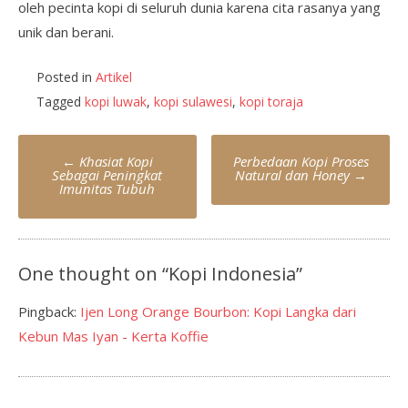
oleh pecinta kopi di seluruh dunia karena cita rasanya yang
unik dan berani.
Posted in
Artikel
Tagged
kopi luwak
,
kopi sulawesi
,
kopi toraja
Post
←
Khasiat Kopi
Perbedaan Kopi Proses
navigation
Sebagai Peningkat
Natural dan Honey
→
Imunitas Tubuh
One thought on “
Kopi Indonesia
”
Pingback:
Ijen Long Orange Bourbon: Kopi Langka dari
Kebun Mas Iyan - Kerta Koffie